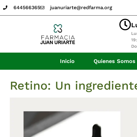
644566365
juanuriarte@redfarma.org
L
Lu
19
Do
Inicio
Quienes Somos
Retino: Un ingredient